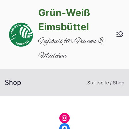
Zum
Grün-Weiß
Inhalt
springen
Eimsbüttel
Fußball für Frauen &
Mädchen
Shop
Startseite
Shop
Instagram
Facebook